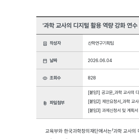
'과학 교사의 디지털 활용 역량 강화 연수
작성자
산학연구기획팀
person_book
날짜
2026.06.04
date_range
조회수
828
visibility
[붙임1] 공고문_과학 교사의 
[붙임2] 제안요청서_과학 교사
파일첨부
attach_file
[붙임3] 과제신청서 및 계획서
교육부와 한국과학창의재단에서는「과학 교사의 디