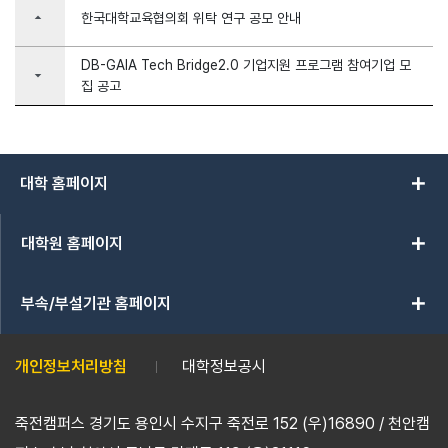
arrow_drop_up
한국대학교육협의회 위탁 연구 공모 안내
DB-GAIA Tech Bridge2.0 기업지원 프로그램 참여기업 모
arrow_drop_down
집 공고
add
대학 홈페이지
add
대학원 홈페이지
add
부속/부설기관 홈페이지
개인정보처리방침
대학정보공시
죽전캠퍼스 경기도 용인시 수지구 죽전로 152 (우)16890 / 천안캠