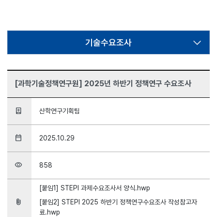
기술수요조사
[과학기술정책연구원] 2025년 하반기 정책연구 수요조사
person_book
산학연구기획팀
date_range
2025.10.29
visibility
858
[붙임1] STEPI 과제수요조사서 양식.hwp
attach_file
[붙임2] STEPI 2025 하반기 정책연구수요조사 작성참고자
료.hwp