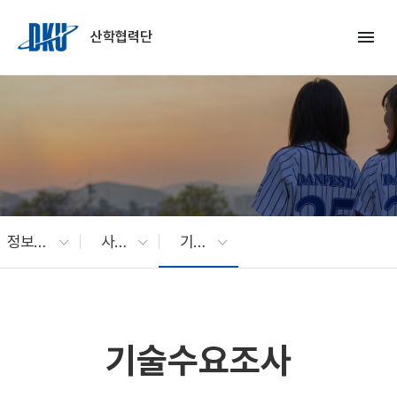
Skip to Main Content
menu
산학협력단
정보광장
사업공고
기술수요조사
기술수요조사