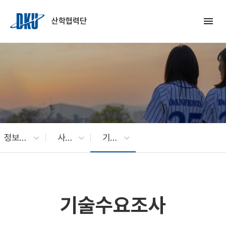
Skip to Main Content
menu
산학협력단
정보광장
사업공고
기술수요조사
기술수요조사