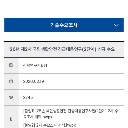
기술수요조사
'26년 제2차 국민생활안전 긴급대응연구(2단계) 신규 수요
person_book
산학연구기획팀
date_range
2026.03.19
visibility
2245
[붙임1] '26년 국민생활안전 긴급대응연구사업(2단계) 2차 수
요조사 계획.hwpx
attach_file
[붙임2] 2차 수요조사 서식.hwpx