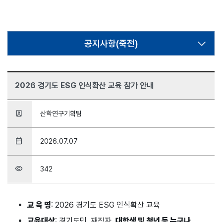
공지사항(죽전)
2026 경기도 ESG 인식확산 교육 참가 안내
person_book
산학연구기획팀
date_range
2026.07.07
visibility
342
교 육 명
: 2026 경기도 ESG 인식확산 교육
교육대상
: 경기도민, 재직자,
대학생 및 청년 등 누구나