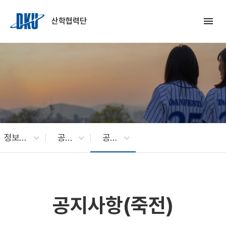
Skip to Main Content
menu
산학협력단
정보광장
공지사항
공지사항(죽전)
공지사항(죽전)