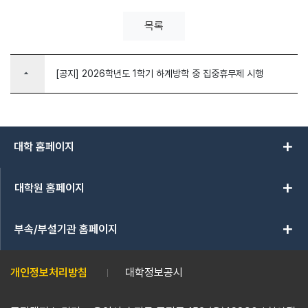
목록
arrow_drop_up
[공지] 2026학년도 1학기 하계방학 중 집중휴무제 시행
add
대학 홈페이지
add
대학원 홈페이지
add
부속/부설기관 홈페이지
개인정보처리방침
대학정보공시