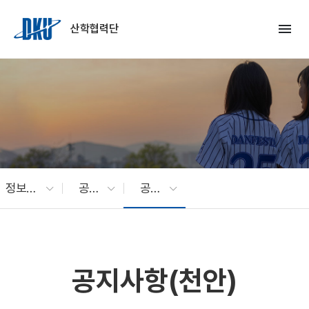
Skip to Main Content
menu
산학협력단
정보광장
공지사항
공지사항(천안)
공지사항(천안)