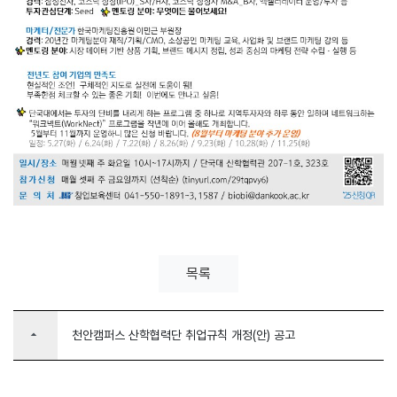
목록
arrow_drop_up
천안캠퍼스 산학협력단 취업규칙 개정(안) 공고