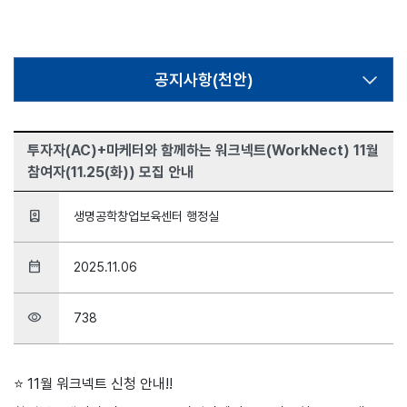
공지사항(천안)
투자자(AC)+마케터와 함께하는 워크넥트(WorkNect) 11월
참여자(11.25(화)) 모집 안내
person_book
생명공학창업보육센터 행정실
date_range
2025.11.06
visibility
738
⭐ 11월 워크넥트 신청 안내!!