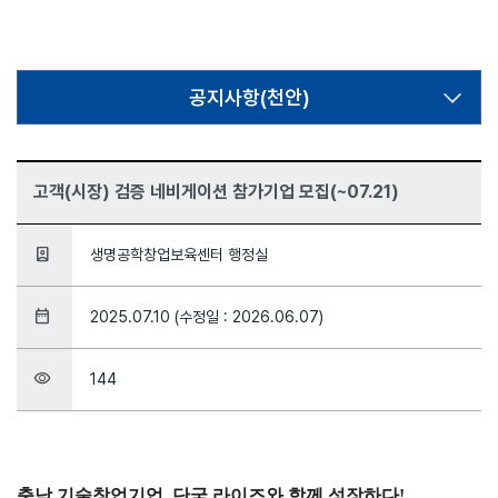
공지사항(천안)
고객(시장) 검증 네비게이션 참가기업 모집(~07.21)
person_book
생명공학창업보육센터 행정실
date_range
2025.07.10 (수정일 : 2026.06.07)
visibility
144
충남 기술창업기업, 단국 라이즈와 함께 성장하다!