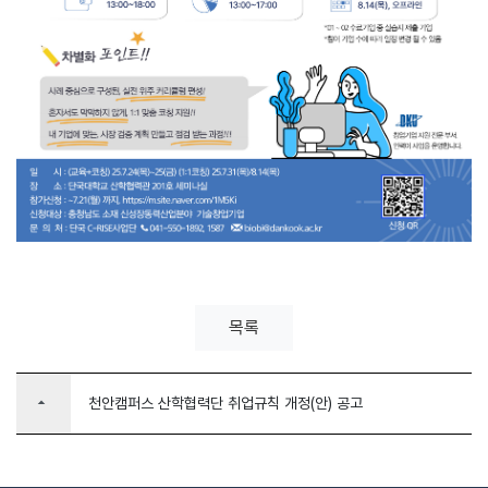
목록
arrow_drop_up
천안캠퍼스 산학협력단 취업규칙 개정(안) 공고