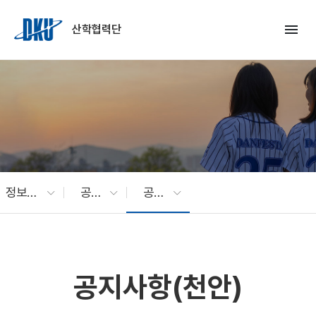
Skip to Main Content
menu
산학협력단
정보광장
공지사항
공지사항(천안)
공지사항(천안)