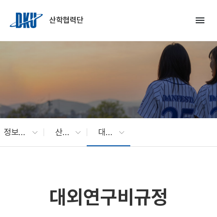
Skip to Main Content
menu
산학협력단
정보광장
산학협력 관련 규정
대외연구비규정
대외연구비규정