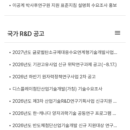
드 로봇 도입 전략」 개최
이공계 박사후연구원 지원 표준지침 설명회 수요조사 홍보
menu
국가 R&D 공고
2027년도 글로벌탄소규제대응수요연계형기술개발사업
기술수요조사 공고
2026년도 기관고유사업 신규 위탁연구과제 공고(~8.17.)
2026년 하반기 원자력정책연구사업 2차 공고
디스플레이첨단산업기술개발(가칭) 기술수요조사
2026년도 제3차 산업기술R&D연구기획사업 신규지원 대
상과제 공고
2026년도 한-캐나다 양자과학기술 공동연구 프로그램 사
전공고
2026년도 반도체첨단산업기술개발 신규 지원대상 연구개