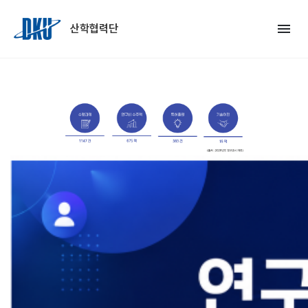
Skip to Main Content
menu
산학협력단
chevron_left
chevron_right
Previous
Nex