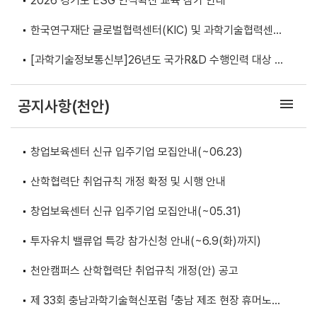
2026 경기도 ESG 인식확산 교육 참가 안내
한국연구재단 글로벌협력센터(KIC) 및 과학기술협력센터
안내
[과학기술정보통신부]26년도 국가R&D 수행인력 대상 연
구윤리 기본과정(1기) 교육 안내
menu
공지사항(천안)
창업보육센터 신규 입주기업 모집안내(~06.23)
산학협력단 취업규칙 개정 확정 및 시행 안내
창업보육센터 신규 입주기업 모집안내(~05.31)
투자유치 밸류업 특강 참가신청 안내(~6.9(화)까지)
천안캠퍼스 산학협력단 취업규칙 개정(안) 공고
제 33회 충남과학기술혁신포럼 「충남 제조 현장 휴머노이