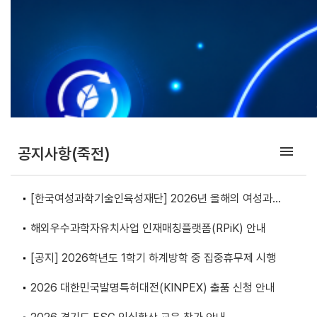
menu
공지사항(죽전)
[한국여성과학기술인육성재단] 2026년 올해의 여성과학
기술인상(장관상) 후보자 추천 안내
해외우수과학자유치사업 인재매칭플랫폼(RPiK) 안내
[공지] 2026학년도 1학기 하계방학 중 집중휴무제 시행
2026 대한민국발명특허대전(KINPEX) 출품 신청 안내