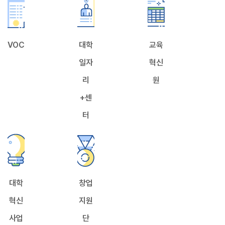
VOC
대학
교육
일자
혁신
리
원
+센
터
대학
창업
혁신
지원
사업
단