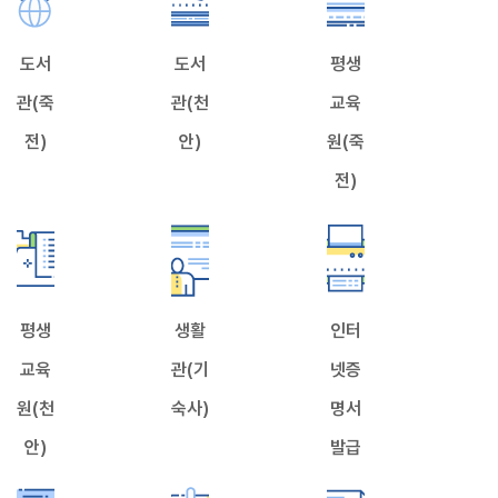
도서
도서
평생
관(죽
관(천
교육
전)
안)
원(죽
전)
평생
생활
인터
교육
관(기
넷증
원(천
숙사)
명서
안)
발급