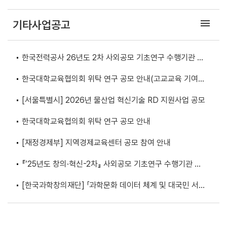
발과제 추가 공고
menu
기타사업공고
한국전력공사 26년도 2차 사외공모 기초연구 수행기관 모
집
한국대학교육협의회 위탁 연구 공모 안내(고교교육 기여대
학 지원사업 성과분석 연구)
[서울특별시] 2026년 물산업 혁신기술 RD 지원사업 공모
한국대학교육협의회 위탁 연구 공모 안내
[재정경제부] 지역경제교육센터 공모 참여 안내
『’25년도 창의·혁신-2차』 사외공모 기초연구 수행기관 모
집
[한국과학창의재단] 「과학문화 데이터 체계 및 대국민 서
비스 모델 기획연구」입찰 공고 안내