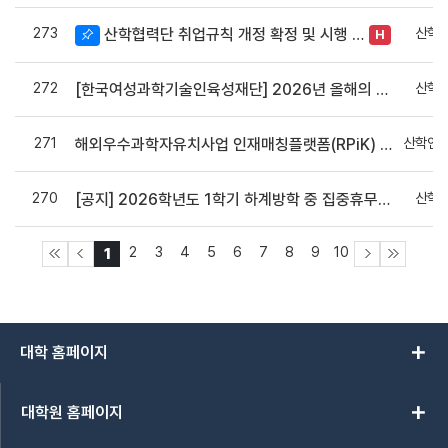
273
산학
산학협력단 취업규칙 개정 확정 및 시행 안내
H
272
산학
[한국여성과학기술인육성재단] 2026년 올해의 여성과학기술인상(장관상) 후보자 추천 안내
271
산학연
해외우수과학자유치사업 인재매칭플랫폼(RPiK) 안내
270
산학
[공지] 2026학년도 1학기 하계방학 중 집중휴무제 시행
2
3
4
5
6
7
8
9
10
1
add
대학 홈페이지
add
대학원 홈페이지