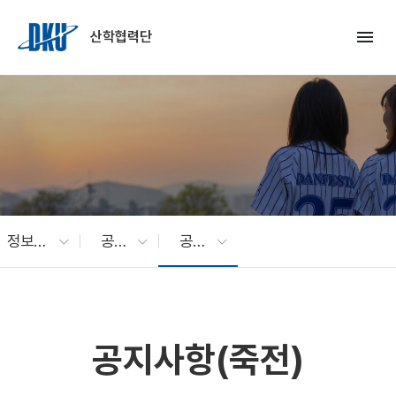
Skip to Main Content
menu
산학협력단
정보광장
공지사항
공지사항(죽전)
공지사항(죽전)