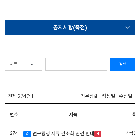
공지사항(죽전)
검색
전체 274건
|
기본정렬
:
작성일
|
수정일
번호
제목
작
274
산학연
연구행정 서류 간소화 관련 안내
H