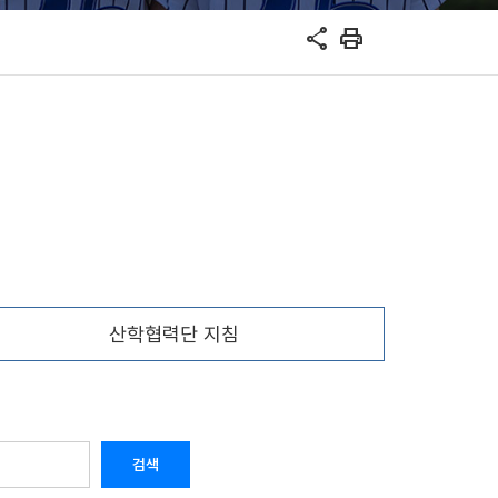
share
print
산학협력단 지침
검색