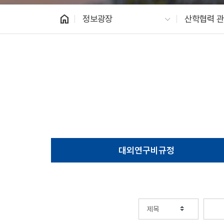
home
정보광장
산학협력 관
대외연구비규정