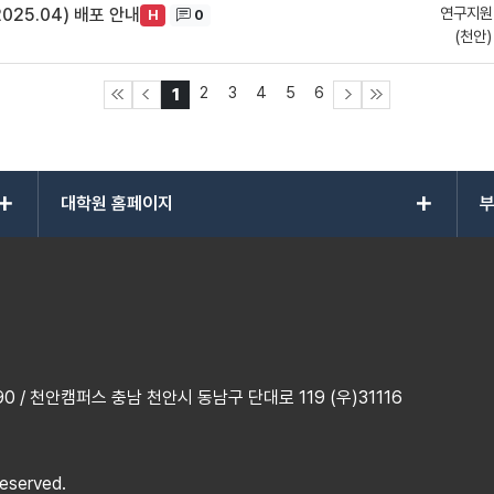
연구지원
25.04) 배포 안내
0
H
(천안)
2
3
4
5
6
1
add
add
대학원 홈페이지
부
 / 천안캠퍼스 충남 천안시 동남구 단대로 119 (우)31116
reserved.