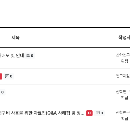
제목
작성
산학연구
재배포 및 안내
0
획팀
연구지원
0
H
산학연구
0
획팀
산학연구
(25.06)한국연구재단 지원과제 올바른 연구비 사용을 위한 자료집(Q&A 사례집 및 정산 백서) 안내
0
H
획팀