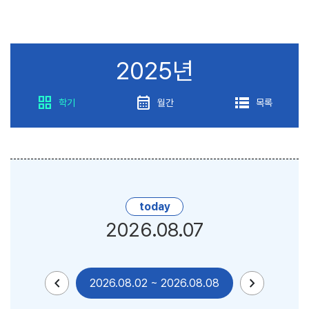
2025년
grid_view
calendar_month
lists
학기
월간
목록
today
2026.08.07
chevron_left
chevron_right
2026.08.02
~
2026.08.08