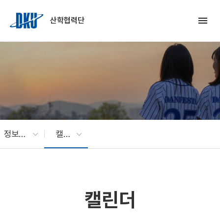
Skip to Main Content
menu
산학협력단
정보광장
캘린더
캘린더