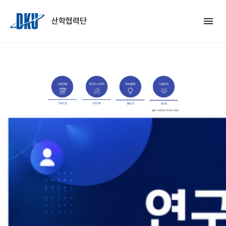
Skip to Main Content
menu
산학협력단
chevron_left
chevron_right
Previous
Nex