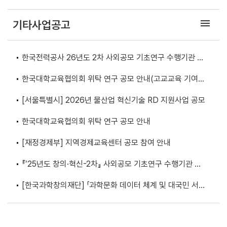
발과제 추가 공고
menu
기타사업공고
한국전력공사 26년도 2차 사외공모 기초연구 수행기관 모
집
한국대학교육협의회 위탁 연구 공모 안내(고교교육 기여대
학 지원사업 성과분석 연구)
[서울특별시] 2026년 물산업 혁신기술 RD 지원사업 공모
한국대학교육협의회 위탁 연구 공모 안내
[재정경제부] 지역경제교육센터 공모 참여 안내
『’25년도 창의·혁신-2차』 사외공모 기초연구 수행기관 모
집
[한국과학창의재단] 「과학문화 데이터 체계 및 대국민 서
비스 모델 기획연구」입찰 공고 안내