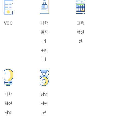
VOC
대학
교육
일자
혁신
리
원
+센
터
대학
창업
혁신
지원
사업
단