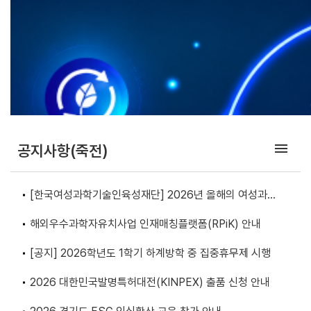
menu
공지사항(죽전)
[한국여성과학기술인육성재단] 2026년 올해의 여성과학
기술인상(장관상) 후보자 추천 안내
해외우수과학자유치사업 인재매칭플랫폼(RPiK) 안내
[공지] 2026학년도 1학기 하계방학 중 집중휴무제 시행
2026 대한민국발명특허대전(KINPEX) 출품 신청 안내