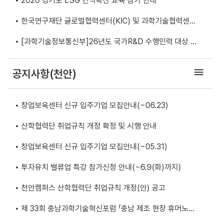
2026 경기도 ESG 인식확산 교육 참가 안내
한국연구재단 글로벌협력센터(KIC) 및 과학기술협력센터
안내
[과학기술정보통신부]26년도 국가R&D 수행인력 대상 연
구윤리 기본과정(1기) 교육 안내
menu
공지사항(천안)
창업보육센터 신규 입주기업 모집안내(~06.23)
산학협력단 취업규칙 개정 확정 및 시행 안내
창업보육센터 신규 입주기업 모집안내(~05.31)
투자유치 밸류업 특강 참가신청 안내(~6.9(화)까지)
천안캠퍼스 산학협력단 취업규칙 개정(안) 공고
제 33회 충남과학기술혁신포럼 「충남 제조 현장 휴머노이