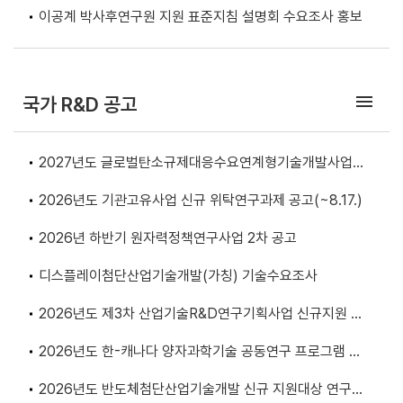
드 로봇 도입 전략」 개최
이공계 박사후연구원 지원 표준지침 설명회 수요조사 홍보
menu
국가 R&D 공고
2027년도 글로벌탄소규제대응수요연계형기술개발사업
기술수요조사 공고
2026년도 기관고유사업 신규 위탁연구과제 공고(~8.17.)
2026년 하반기 원자력정책연구사업 2차 공고
디스플레이첨단산업기술개발(가칭) 기술수요조사
2026년도 제3차 산업기술R&D연구기획사업 신규지원 대
상과제 공고
2026년도 한-캐나다 양자과학기술 공동연구 프로그램 사
전공고
2026년도 반도체첨단산업기술개발 신규 지원대상 연구개