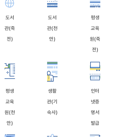
도서
도서
평생
관(죽
관(천
교육
전)
안)
원(죽
전)
평생
생활
인터
교육
관(기
넷증
원(천
숙사)
명서
안)
발급