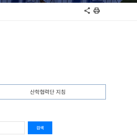
share
print
산학협력단 지침
검색