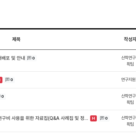
제목
작성
산학연구
재배포 및 안내
0
획팀
연구지원
0
H
산학연구
0
획팀
산학연구
(25.06)한국연구재단 지원과제 올바른 연구비 사용을 위한 자료집(Q&A 사례집 및 정산 백서) 안내
0
H
획팀