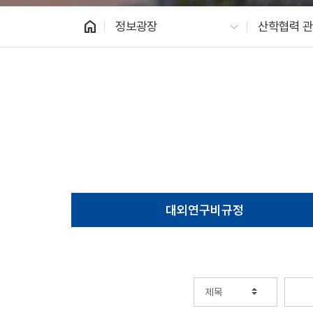
home
정보광장
산학협력 관
대외연구비규정