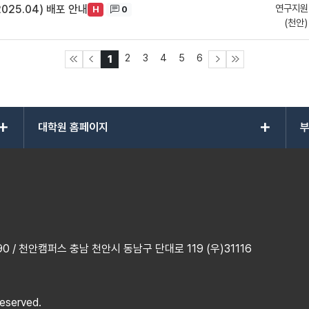
연구지원
25.04) 배포 안내
0
H
(천안)
2
3
4
5
6
1
add
add
대학원 홈페이지
부
 / 천안캠퍼스 충남 천안시 동남구 단대로 119 (우)31116
reserved.