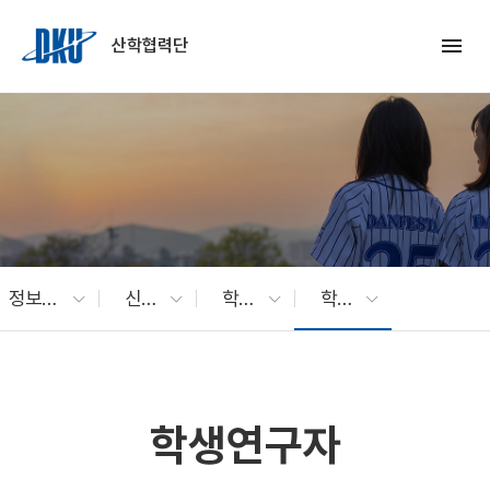
Skip to Main Content
menu
산학협력단
정보광장
신문고
학생연구자 고충상담
학생연구자
학생연구자