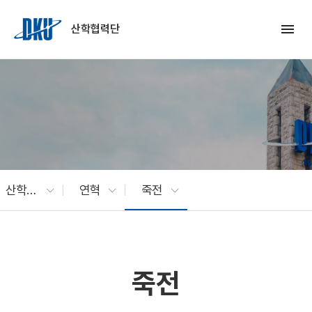
Skip to Main Content
menu
산학협력단
산학협력단 소개
연혁
죽전
죽전