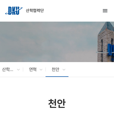
Skip to Main Content
menu
산학협력단
산학협력단 소개
연혁
천안
천안